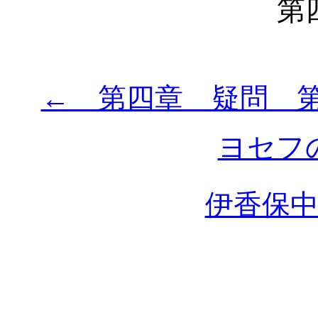
第
← 第四章 疑問 
ヨセフ
伊香保