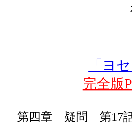
「ヨセ
完全版PD
第四章 疑問 第
17